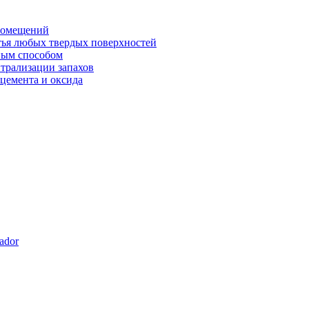
 помещений
тья любых твердых поверхностей
ным способом
йтрализации запахов
 цемента и оксида
dor