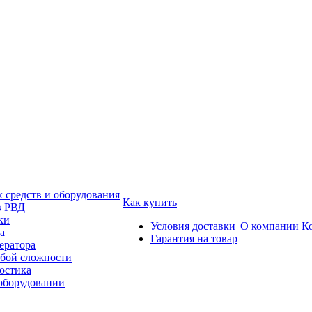
средств и оборудования
Как купить
в РВД
ки
Условия доставки
О компании
К
а
Гарантия на товар
ератора
бой сложности
остика
 оборудовании