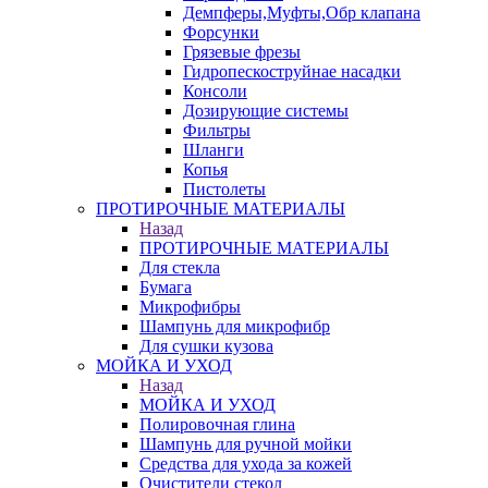
Демпферы,Муфты,Обр клапана
Форсунки
Грязевые фрезы
Гидропескоструйнае насадки
Консоли
Дозирующие системы
Фильтры
Шланги
Копья
Пистолеты
ПРОТИРОЧНЫЕ МАТЕРИАЛЫ
Назад
ПРОТИРОЧНЫЕ МАТЕРИАЛЫ
Для стекла
Бумага
Микрофибры
Шампунь для микрофибр
Для сушки кузова
МОЙКА И УХОД
Назад
МОЙКА И УХОД
Полировочная глина
Шампунь для ручной мойки
Средства для ухода за кожей
Очистители стекол