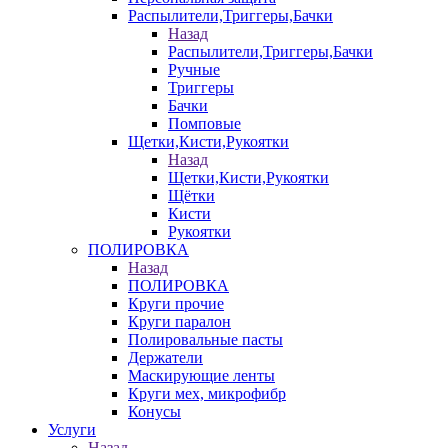
Распылители,Триггеры,Бачки
Назад
Распылители,Триггеры,Бачки
Ручные
Триггеры
Бачки
Помповые
Щетки,Кисти,Рукоятки
Назад
Щетки,Кисти,Рукоятки
Щётки
Кисти
Рукоятки
ПОЛИРОВКА
Назад
ПОЛИРОВКА
Круги прочие
Круги паралон
Полировальные пасты
Держатели
Маскирующие ленты
Круги мех, микрофибр
Конусы
Услуги
Назад