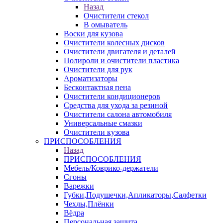
Назад
Очистители стекол
В омыватель
Воски для кузова
Очистители колесных дисков
Очистители двигателя и деталей
Полироли и очистители пластика
Очистители для рук
Ароматизаторы
Бесконтактная пена
Очистители кондиционеров
Средства для ухода за резиной
Очистители салона автомобиля
Универсальные смазки
Очистители кузова
ПРИСПОСОБЛЕНИЯ
Назад
ПРИСПОСОБЛЕНИЯ
Мебель/Коврико-держатели
Сгоны
Варежки
Губки,Подушечки,Апликаторы,Салфетки
Чехлы,Плёнки
Вёдра
Персональная защита