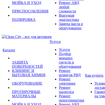
МОЙКА И УХОД
Ремонт АВД
любой
ПРИСПОСОБЛЕНИЯ
сложности
Выездная
ПОЛИРОВКА
диагностика
Замена масла в
оборудовании
Услуги
Услуги
Каталог
Подбор
моющих
ЗАЩИТА
средств и
ПОВЕРХНОСТЕЙ
оборудования
КЛИНИНГ И
Ремонт
БЫТОВАЯ ХИМИЯ
шлангов РВД
Как купить
Ремонт
ОБОРУДОВАНИЕ
электрики
Услов
Ремонт
доста
ПРОТИРОЧНЫЕ
пылесоса
Гаран
МАТЕРИАЛЫ
Ремонт
на тов
пеногенератора
МОЙКА И УХОД
Ремонт АВД