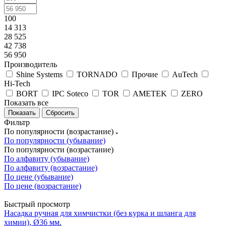
100
14 313
28 525
42 738
56 950
Производитель
Shine Systems
TORNADO
Прочие
AuTech
Hi-Tech
BORT
IPC Soteco
TOR
AMETEK
ZERO
Показать все
Сбросить
Фильтр
По популярности (возрастание)
По популярности (убывание)
По популярности (возрастание)
По алфавиту (убывание)
По алфавиту (возрастание)
По цене (убывание)
По цене (возрастание)
Быстрый просмотр
Насадка ручная для химчистки (без курка и шланга для
химии), Ø36 мм.