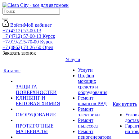
Войти
Мой кабинет
+7 (4712) 57-00-13
+7 (4712) 57-00-13
Курск
+7-919-215-70-00
Курск
+7 (4862) 73-26-60
Орел
Заказать звонок
Услуги
Услуги
Каталог
Подбор
моющих
ЗАЩИТА
средств и
ПОВЕРХНОСТЕЙ
оборудования
КЛИНИНГ И
Ремонт
БЫТОВАЯ ХИМИЯ
шлангов РВД
Как купить
Ремонт
ОБОРУДОВАНИЕ
электрики
Услов
Ремонт
доста
ПРОТИРОЧНЫЕ
пылесоса
Гаран
МАТЕРИАЛЫ
Ремонт
на тов
пеногенератора