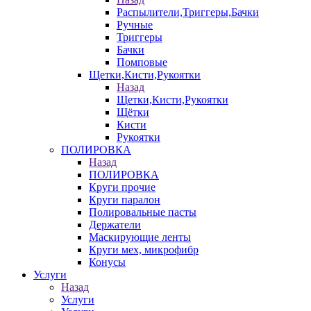
Распылители,Триггеры,Бачки
Ручные
Триггеры
Бачки
Помповые
Щетки,Кисти,Рукоятки
Назад
Щетки,Кисти,Рукоятки
Щётки
Кисти
Рукоятки
ПОЛИРОВКА
Назад
ПОЛИРОВКА
Круги прочие
Круги паралон
Полировальные пасты
Держатели
Маскирующие ленты
Круги мех, микрофибр
Конусы
Услуги
Назад
Услуги