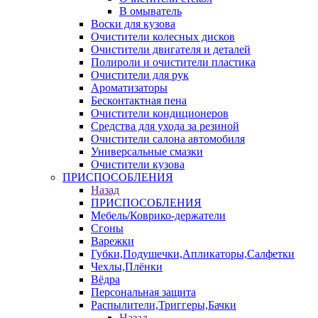
В омыватель
Воски для кузова
Очистители колесных дисков
Очистители двигателя и деталей
Полироли и очистители пластика
Очистители для рук
Ароматизаторы
Бесконтактная пена
Очистители кондиционеров
Средства для ухода за резиной
Очистители салона автомобиля
Универсальные смазки
Очистители кузова
ПРИСПОСОБЛЕНИЯ
Назад
ПРИСПОСОБЛЕНИЯ
Мебель/Коврико-держатели
Сгоны
Варежки
Губки,Подушечки,Апликаторы,Салфетки
Чехлы,Плёнки
Вёдра
Персональная защита
Распылители,Триггеры,Бачки
Назад