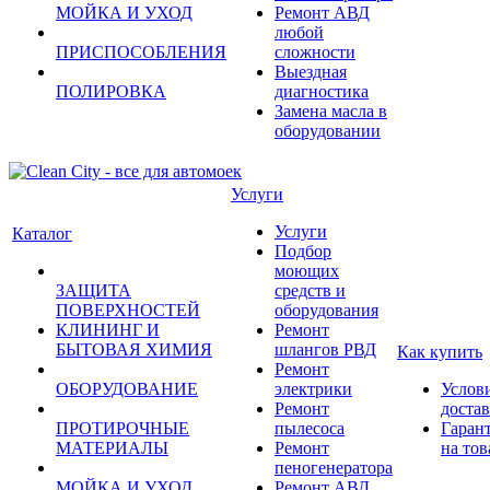
МОЙКА И УХОД
Ремонт АВД
любой
ПРИСПОСОБЛЕНИЯ
сложности
Выездная
ПОЛИРОВКА
диагностика
Замена масла в
оборудовании
Услуги
Услуги
Каталог
Подбор
моющих
ЗАЩИТА
средств и
ПОВЕРХНОСТЕЙ
оборудования
КЛИНИНГ И
Ремонт
БЫТОВАЯ ХИМИЯ
шлангов РВД
Как купить
Ремонт
ОБОРУДОВАНИЕ
электрики
Услов
Ремонт
доста
ПРОТИРОЧНЫЕ
пылесоса
Гаран
МАТЕРИАЛЫ
Ремонт
на тов
пеногенератора
МОЙКА И УХОД
Ремонт АВД