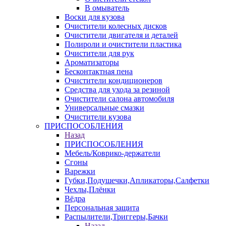
В омыватель
Воски для кузова
Очистители колесных дисков
Очистители двигателя и деталей
Полироли и очистители пластика
Очистители для рук
Ароматизаторы
Бесконтактная пена
Очистители кондиционеров
Средства для ухода за резиной
Очистители салона автомобиля
Универсальные смазки
Очистители кузова
ПРИСПОСОБЛЕНИЯ
Назад
ПРИСПОСОБЛЕНИЯ
Мебель/Коврико-держатели
Сгоны
Варежки
Губки,Подушечки,Апликаторы,Салфетки
Чехлы,Плёнки
Вёдра
Персональная защита
Распылители,Триггеры,Бачки
Назад