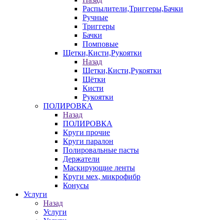
Распылители,Триггеры,Бачки
Ручные
Триггеры
Бачки
Помповые
Щетки,Кисти,Рукоятки
Назад
Щетки,Кисти,Рукоятки
Щётки
Кисти
Рукоятки
ПОЛИРОВКА
Назад
ПОЛИРОВКА
Круги прочие
Круги паралон
Полировальные пасты
Держатели
Маскирующие ленты
Круги мех, микрофибр
Конусы
Услуги
Назад
Услуги