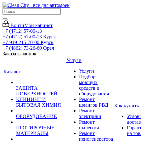
Войти
Мой кабинет
+7 (4712) 57-00-13
+7 (4712) 57-00-13
Курск
+7-919-215-70-00
Курск
+7 (4862) 73-26-60
Орел
Заказать звонок
Услуги
Услуги
Каталог
Подбор
моющих
ЗАЩИТА
средств и
ПОВЕРХНОСТЕЙ
оборудования
КЛИНИНГ И
Ремонт
БЫТОВАЯ ХИМИЯ
шлангов РВД
Как купить
Ремонт
ОБОРУДОВАНИЕ
электрики
Услов
Ремонт
доста
ПРОТИРОЧНЫЕ
пылесоса
Гаран
МАТЕРИАЛЫ
Ремонт
на тов
пеногенератора