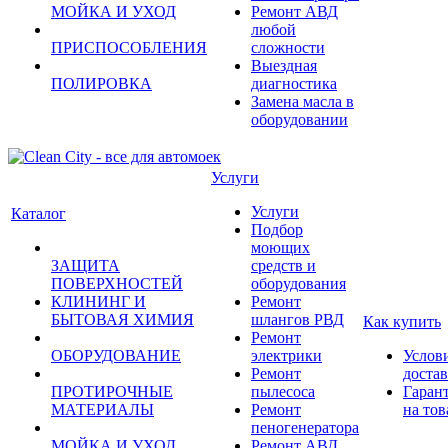
МОЙКА И УХОД
Ремонт АВД
любой
ПРИСПОСОБЛЕНИЯ
сложности
Выездная
ПОЛИРОВКА
диагностика
Замена масла в
оборудовании
Услуги
Услуги
Каталог
Подбор
моющих
ЗАЩИТА
средств и
ПОВЕРХНОСТЕЙ
оборудования
КЛИНИНГ И
Ремонт
БЫТОВАЯ ХИМИЯ
шлангов РВД
Как купить
Ремонт
ОБОРУДОВАНИЕ
электрики
Услов
Ремонт
доста
ПРОТИРОЧНЫЕ
пылесоса
Гаран
МАТЕРИАЛЫ
Ремонт
на тов
пеногенератора
МОЙКА И УХОД
Ремонт АВД