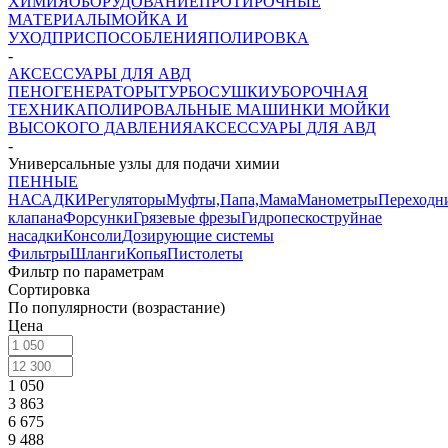
ХИМИЯ
ОБОРУДОВАНИЕ
ПРОТИРОЧНЫЕ
МАТЕРИАЛЫ
МОЙКА И
УХОД
ПРИСПОСОБЛЕНИЯ
ПОЛИРОВКА
-
АКСЕССУАРЫ ДЛЯ АВД
ПЕНОГЕНЕРАТОРЫ
ТУРБОСУШКИ
УБОРОЧНАЯ
ТЕХНИКА
ПОЛИРОВАЛЬНЫЕ МАШИНКИ
МОЙКИ
ВЫСОКОГО ДАВЛЕНИЯ
АКСЕССУАРЫ ДЛЯ АВД
-
Универсальные узлы для подачи химии
ПЕННЫЕ
НАСАДКИ
Регуляторы
Муфты,Папа,Мама
Манометры
Переходн
клапана
Форсунки
Грязевые фрезы
Гидропескоструйнае
насадки
Консоли
Дозирующие системы
Фильтры
Шланги
Копья
Пистолеты
Фильтр по параметрам
Сортировка
По популярности (возрастание)
Цена
1 050
3 863
6 675
9 488