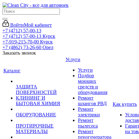
Войти
Мой кабинет
+7 (4712) 57-00-13
+7 (4712) 57-00-13
Курск
+7-919-215-70-00
Курск
+7 (4862) 73-26-60
Орел
Заказать звонок
Услуги
Услуги
Каталог
Подбор
моющих
ЗАЩИТА
средств и
ПОВЕРХНОСТЕЙ
оборудования
КЛИНИНГ И
Ремонт
БЫТОВАЯ ХИМИЯ
шлангов РВД
Как купить
Ремонт
ОБОРУДОВАНИЕ
электрики
Услов
Ремонт
доста
ПРОТИРОЧНЫЕ
пылесоса
Гаран
МАТЕРИАЛЫ
Ремонт
на тов
пеногенератора