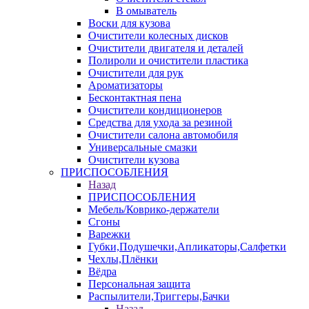
В омыватель
Воски для кузова
Очистители колесных дисков
Очистители двигателя и деталей
Полироли и очистители пластика
Очистители для рук
Ароматизаторы
Бесконтактная пена
Очистители кондиционеров
Средства для ухода за резиной
Очистители салона автомобиля
Универсальные смазки
Очистители кузова
ПРИСПОСОБЛЕНИЯ
Назад
ПРИСПОСОБЛЕНИЯ
Мебель/Коврико-держатели
Сгоны
Варежки
Губки,Подушечки,Апликаторы,Салфетки
Чехлы,Плёнки
Вёдра
Персональная защита
Распылители,Триггеры,Бачки
Назад