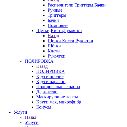
Распылители,Триггеры,Бачки
Ручные
Триггеры
Бачки
Помповые
Щетки,Кисти,Рукоятки
Назад
Щетки,Кисти,Рукоятки
Щётки
Кисти
Рукоятки
ПОЛИРОВКА
Назад
ПОЛИРОВКА
Круги прочие
Круги паралон
Полировальные пасты
Держатели
Маскирующие ленты
Круги мех, микрофибр
Конусы
Услуги
Назад
Услуги