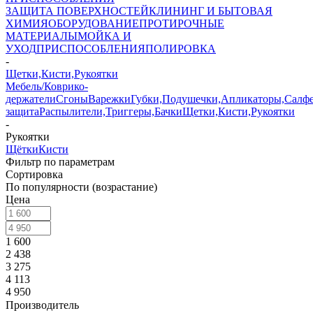
ЗАЩИТА ПОВЕРХНОСТЕЙ
КЛИНИНГ И БЫТОВАЯ
ХИМИЯ
ОБОРУДОВАНИЕ
ПРОТИРОЧНЫЕ
МАТЕРИАЛЫ
МОЙКА И
УХОД
ПРИСПОСОБЛЕНИЯ
ПОЛИРОВКА
-
Щетки,Кисти,Рукоятки
Мебель/Коврико-
держатели
Сгоны
Варежки
Губки,Подушечки,Апликаторы,Салф
защита
Распылители,Триггеры,Бачки
Щетки,Кисти,Рукоятки
-
Рукоятки
Щётки
Кисти
Фильтр по параметрам
Сортировка
По популярности (возрастание)
Цена
1 600
2 438
3 275
4 113
4 950
Производитель