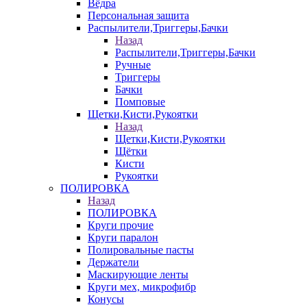
Вёдра
Персональная защита
Распылители,Триггеры,Бачки
Назад
Распылители,Триггеры,Бачки
Ручные
Триггеры
Бачки
Помповые
Щетки,Кисти,Рукоятки
Назад
Щетки,Кисти,Рукоятки
Щётки
Кисти
Рукоятки
ПОЛИРОВКА
Назад
ПОЛИРОВКА
Круги прочие
Круги паралон
Полировальные пасты
Держатели
Маскирующие ленты
Круги мех, микрофибр
Конусы