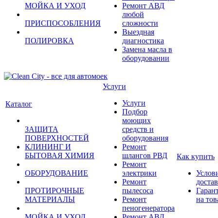
МОЙКА И УХОД
Ремонт АВД
любой
ПРИСПОСОБЛЕНИЯ
сложности
Выездная
ПОЛИРОВКА
диагностика
Замена масла в
оборудовании
Услуги
Услуги
Каталог
Подбор
моющих
ЗАЩИТА
средств и
ПОВЕРХНОСТЕЙ
оборудования
КЛИНИНГ И
Ремонт
БЫТОВАЯ ХИМИЯ
шлангов РВД
Как купить
Ремонт
ОБОРУДОВАНИЕ
электрики
Услов
Ремонт
доста
ПРОТИРОЧНЫЕ
пылесоса
Гаран
МАТЕРИАЛЫ
Ремонт
на тов
пеногенератора
МОЙКА И УХОД
Ремонт АВД