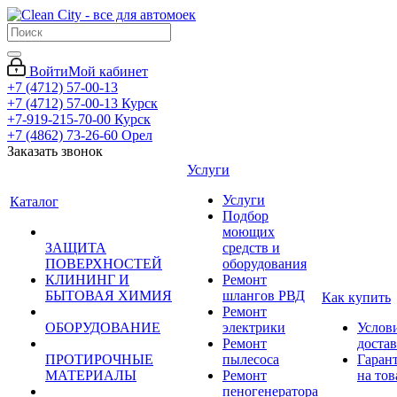
Войти
Мой кабинет
+7 (4712) 57-00-13
+7 (4712) 57-00-13
Курск
+7-919-215-70-00
Курск
+7 (4862) 73-26-60
Орел
Заказать звонок
Услуги
Услуги
Каталог
Подбор
моющих
ЗАЩИТА
средств и
ПОВЕРХНОСТЕЙ
оборудования
КЛИНИНГ И
Ремонт
БЫТОВАЯ ХИМИЯ
шлангов РВД
Как купить
Ремонт
ОБОРУДОВАНИЕ
электрики
Услов
Ремонт
доста
ПРОТИРОЧНЫЕ
пылесоса
Гаран
МАТЕРИАЛЫ
Ремонт
на тов
пеногенератора