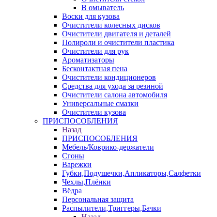
В омыватель
Воски для кузова
Очистители колесных дисков
Очистители двигателя и деталей
Полироли и очистители пластика
Очистители для рук
Ароматизаторы
Бесконтактная пена
Очистители кондиционеров
Средства для ухода за резиной
Очистители салона автомобиля
Универсальные смазки
Очистители кузова
ПРИСПОСОБЛЕНИЯ
Назад
ПРИСПОСОБЛЕНИЯ
Мебель/Коврико-держатели
Сгоны
Варежки
Губки,Подушечки,Апликаторы,Салфетки
Чехлы,Плёнки
Вёдра
Персональная защита
Распылители,Триггеры,Бачки
Назад