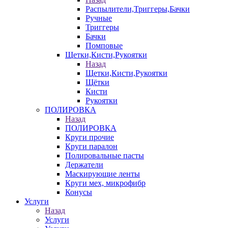
Распылители,Триггеры,Бачки
Ручные
Триггеры
Бачки
Помповые
Щетки,Кисти,Рукоятки
Назад
Щетки,Кисти,Рукоятки
Щётки
Кисти
Рукоятки
ПОЛИРОВКА
Назад
ПОЛИРОВКА
Круги прочие
Круги паралон
Полировальные пасты
Держатели
Маскирующие ленты
Круги мех, микрофибр
Конусы
Услуги
Назад
Услуги