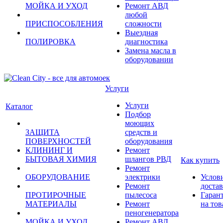
МОЙКА И УХОД
Ремонт АВД
любой
ПРИСПОСОБЛЕНИЯ
сложности
Выездная
ПОЛИРОВКА
диагностика
Замена масла в
оборудовании
Услуги
Услуги
Каталог
Подбор
моющих
ЗАЩИТА
средств и
ПОВЕРХНОСТЕЙ
оборудования
КЛИНИНГ И
Ремонт
БЫТОВАЯ ХИМИЯ
шлангов РВД
Как купить
Ремонт
ОБОРУДОВАНИЕ
электрики
Услов
Ремонт
доста
ПРОТИРОЧНЫЕ
пылесоса
Гаран
МАТЕРИАЛЫ
Ремонт
на тов
пеногенератора
МОЙКА И УХОД
Ремонт АВД