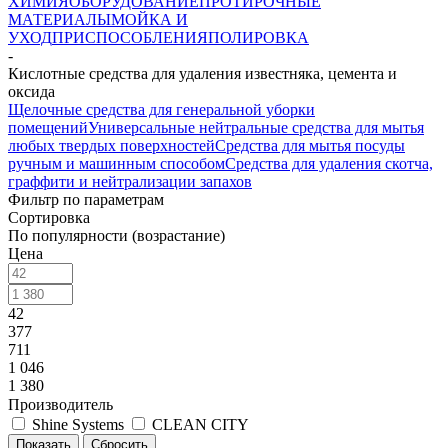
ХИМИЯ
ОБОРУДОВАНИЕ
ПРОТИРОЧНЫЕ
МАТЕРИАЛЫ
МОЙКА И
УХОД
ПРИСПОСОБЛЕНИЯ
ПОЛИРОВКА
-
Кислотные средства для удаления известняка, цемента и
оксида
Щелочные средства для генеральной уборки
помещений
Универсальные нейтральные средства для мытья
любых твердых поверхностей
Средства для мытья посуды
ручным и машинным способом
Средства для удаления скотча,
граффити и нейтрализации запахов
Фильтр по параметрам
Сортировка
По популярности (возрастание)
Цена
42
377
711
1 046
1 380
Производитель
Shine Systems
CLEAN CITY
Сбросить