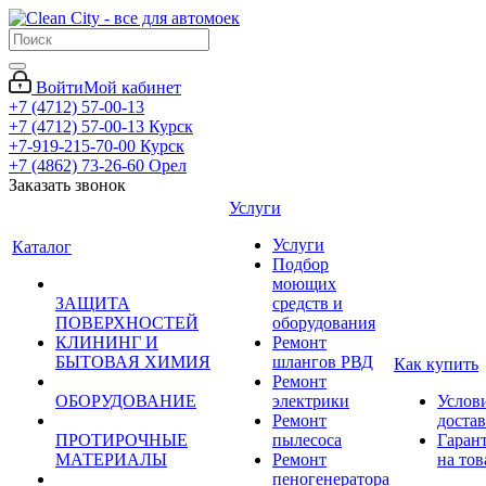
Войти
Мой кабинет
+7 (4712) 57-00-13
+7 (4712) 57-00-13
Курск
+7-919-215-70-00
Курск
+7 (4862) 73-26-60
Орел
Заказать звонок
Услуги
Услуги
Каталог
Подбор
моющих
ЗАЩИТА
средств и
ПОВЕРХНОСТЕЙ
оборудования
КЛИНИНГ И
Ремонт
БЫТОВАЯ ХИМИЯ
шлангов РВД
Как купить
Ремонт
ОБОРУДОВАНИЕ
электрики
Услов
Ремонт
доста
ПРОТИРОЧНЫЕ
пылесоса
Гаран
МАТЕРИАЛЫ
Ремонт
на тов
пеногенератора