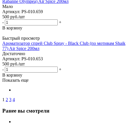
Rabanne Olympea) Air Spice 200мл
Мало
Артикул: PS-010.659
500
руб.
/шт
-
+
В корзину
Быстрый просмотр
Ароматизатор спрей Club Spray - Black Club (по мотивам Shaik
77) Air Spice 200мл
Достаточно
Артикул: PS-010.653
500
руб.
/шт
-
+
В корзину
Показать еще
1
2
3
4
Ранее вы смотрели