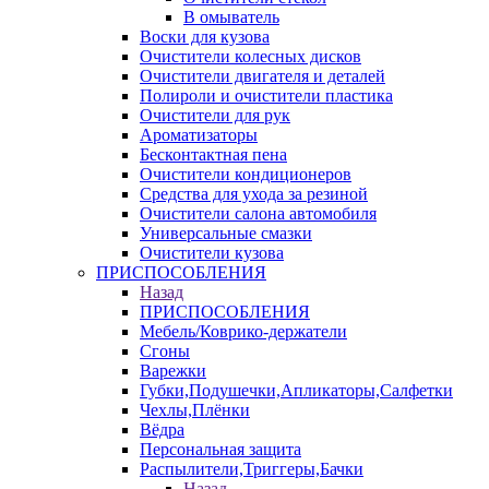
В омыватель
Воски для кузова
Очистители колесных дисков
Очистители двигателя и деталей
Полироли и очистители пластика
Очистители для рук
Ароматизаторы
Бесконтактная пена
Очистители кондиционеров
Средства для ухода за резиной
Очистители салона автомобиля
Универсальные смазки
Очистители кузова
ПРИСПОСОБЛЕНИЯ
Назад
ПРИСПОСОБЛЕНИЯ
Мебель/Коврико-держатели
Сгоны
Варежки
Губки,Подушечки,Апликаторы,Салфетки
Чехлы,Плёнки
Вёдра
Персональная защита
Распылители,Триггеры,Бачки
Назад