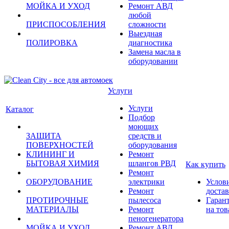
МОЙКА И УХОД
Ремонт АВД
любой
ПРИСПОСОБЛЕНИЯ
сложности
Выездная
ПОЛИРОВКА
диагностика
Замена масла в
оборудовании
Услуги
Услуги
Каталог
Подбор
моющих
ЗАЩИТА
средств и
ПОВЕРХНОСТЕЙ
оборудования
КЛИНИНГ И
Ремонт
БЫТОВАЯ ХИМИЯ
шлангов РВД
Как купить
Ремонт
ОБОРУДОВАНИЕ
электрики
Услов
Ремонт
доста
ПРОТИРОЧНЫЕ
пылесоса
Гаран
МАТЕРИАЛЫ
Ремонт
на тов
пеногенератора
МОЙКА И УХОД
Ремонт АВД