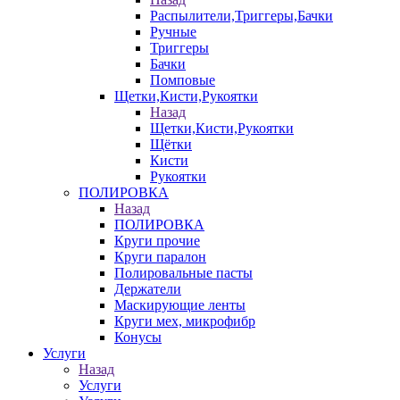
Распылители,Триггеры,Бачки
Ручные
Триггеры
Бачки
Помповые
Щетки,Кисти,Рукоятки
Назад
Щетки,Кисти,Рукоятки
Щётки
Кисти
Рукоятки
ПОЛИРОВКА
Назад
ПОЛИРОВКА
Круги прочие
Круги паралон
Полировальные пасты
Держатели
Маскирующие ленты
Круги мех, микрофибр
Конусы
Услуги
Назад
Услуги