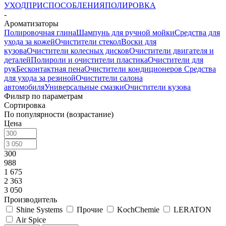
УХОД
ПРИСПОСОБЛЕНИЯ
ПОЛИРОВКА
-
Ароматизаторы
Полировочная глина
Шампунь для ручной мойки
Средства для
ухода за кожей
Очистители стекол
Воски для
кузова
Очистители колесных дисков
Очистители двигателя и
деталей
Полироли и очистители пластика
Очистители для
рук
Бесконтактная пена
Очистители кондиционеров
Средства
для ухода за резиной
Очистители салона
автомобиля
Универсальные смазки
Очистители кузова
Фильтр по параметрам
Сортировка
По популярности (возрастание)
Цена
300
988
1 675
2 363
3 050
Производитель
Shine Systems
Прочие
KochChemie
LERATON
Air Spice