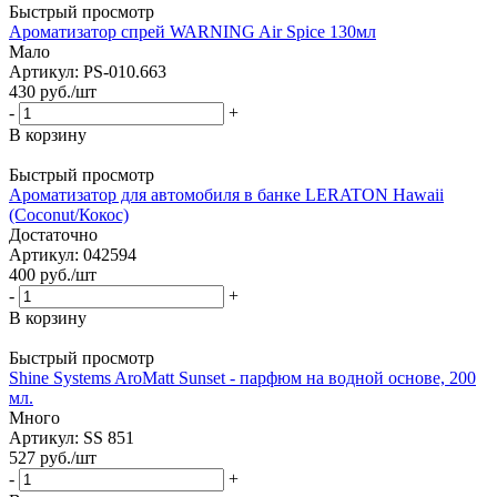
Быстрый просмотр
Ароматизатор спрей WARNING Air Spice 130мл
Мало
Артикул: PS-010.663
430
руб.
/шт
-
+
В корзину
Быстрый просмотр
Ароматизатор для автомобиля в банке LERATON Hawaii
(Coconut/Кокос)
Достаточно
Артикул: 042594
400
руб.
/шт
-
+
В корзину
Быстрый просмотр
Shine Systems AroMatt Sunset - парфюм на водной основе, 200
мл.
Много
Артикул: SS 851
527
руб.
/шт
-
+