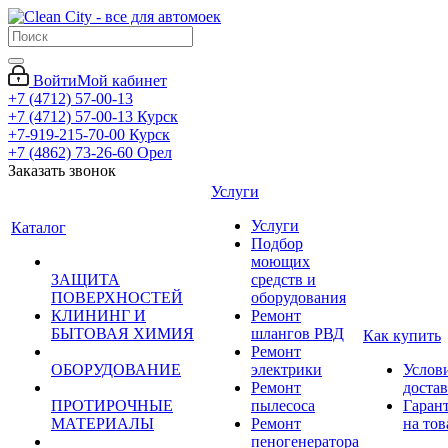
Войти
Мой кабинет
+7 (4712) 57-00-13
+7 (4712) 57-00-13
Курск
+7-919-215-70-00
Курск
+7 (4862) 73-26-60
Орел
Заказать звонок
Услуги
Услуги
Каталог
Подбор
моющих
ЗАЩИТА
средств и
ПОВЕРХНОСТЕЙ
оборудования
КЛИНИНГ И
Ремонт
БЫТОВАЯ ХИМИЯ
шлангов РВД
Как купить
Ремонт
ОБОРУДОВАНИЕ
электрики
Услов
Ремонт
доста
ПРОТИРОЧНЫЕ
пылесоса
Гаран
МАТЕРИАЛЫ
Ремонт
на тов
пеногенератора