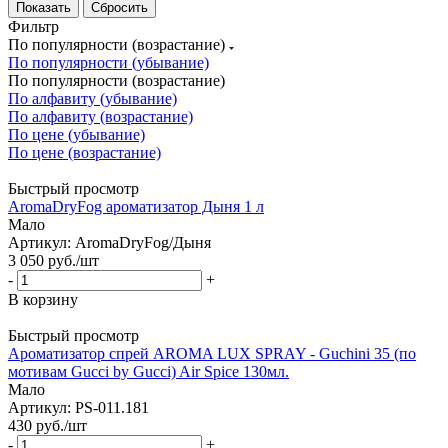
Сбросить
Фильтр
По популярности (возрастание)
По популярности (убывание)
По популярности (возрастание)
По алфавиту (убывание)
По алфавиту (возрастание)
По цене (убывание)
По цене (возрастание)
Быстрый просмотр
AromaDryFog ароматизатор Дыня 1 л
Мало
Артикул: AromaDryFog/Дыня
3 050
руб.
/шт
-
+
В корзину
Быстрый просмотр
Ароматизатор спрей AROMA LUX SPRAY - Guchini 35 (по
мотивам Gucci by Gucci) Air Spice 130мл.
Мало
Артикул: PS-011.181
430
руб.
/шт
-
+