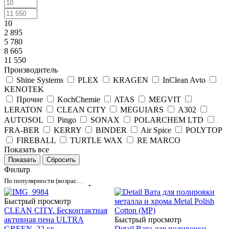
10
2 895
5 780
8 665
11 550
Производитель
Shine Systems
PLEX
KRAGEN
InClean Avto
KENOTEK
Прочие
KochChemie
ATAS
MEGVIT
LERATON
CLEAN CITY
MEGUIARS
А302
AUTOSOL
Pingo
SONAX
POLARСHEM LTD
FRA-BER
KERRY
BINDER
Air Spice
POLYTOP
FIREBALL
TURTLE WAX
RE MARCO
Показать все
Сбросить
Фильтр
По популярности (возрастание)
Быстрый просмотр
CLEAN CITY. Бесконтактная
активная пена ULTRA
Быстрый просмотр
GREEN, 22 кг.
Detail Вата для полировки