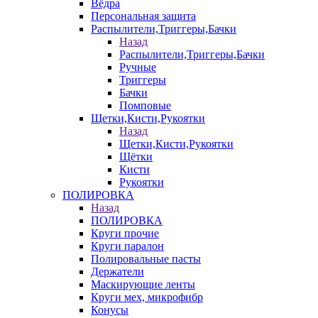
Вёдра
Персональная защита
Распылители,Триггеры,Бачки
Назад
Распылители,Триггеры,Бачки
Ручные
Триггеры
Бачки
Помповые
Щетки,Кисти,Рукоятки
Назад
Щетки,Кисти,Рукоятки
Щётки
Кисти
Рукоятки
ПОЛИРОВКА
Назад
ПОЛИРОВКА
Круги прочие
Круги паралон
Полировальные пасты
Держатели
Маскирующие ленты
Круги мех, микрофибр
Конусы