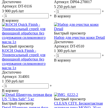
Достаточно
Артикул: DP04-270017
Артикул: DT-0116
5 250
руб.
/шт
3 900
руб.
/шт
-
+
-
+
В корзину
В корзину
Быстрый просмотр
Набор для очистки кожи Detail
Достаточно
Быстрый просмотр
Артикул: DT-0510
KOCH Quick Finish -
1 300
руб.
/шт
Универсальный спрей для
-
+
финишной обработки без
В корзину
содержания силиконового
масла 1л
Достаточно
Артикул: 314001
1 350
руб.
/шт
-
+
В корзину
Быстрый просмотр
Быстрый просмотр
CLEAN CITY. Бесконтактная
Detail Шампунь первая фаза
активная пена MONO, 20 кг.