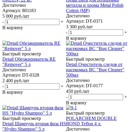
Достаточно
металла и хрома Metal Polish
Артикул: 801183
Cotton (MP)
Достаточно
5 000
руб.
/шт
Артикул: DT-0371
-
+
3 300
руб.
/шт
В корзину
-
+
В корзину
Быстрый просмотр
Detail Обезжириватель RE
Быстрый просмотр
"Remover" 5 л
Detail Очиститель следов от
Достаточно
насекомых BC "Bug Cleaner"
Артикул: DT-0328
500мл
Достаточно
2 400
руб.
/шт
Артикул: DT-0177
-
+
450
руб.
/шт
В корзину
-
+
В корзину
Быстрый просмотр
Быстрый просмотр
POLARCHEM DOUBLE
Detail Шампунь вторая фаза HS
BOND Teflon 4 л.
"Hydro Shampoo" 5 л
Достаточно