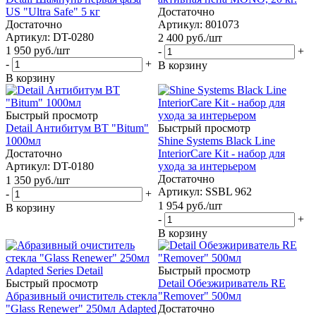
US "Ultra Safe" 5 кг
Достаточно
Достаточно
Артикул: 801073
Артикул: DT-0280
2 400
руб.
/шт
1 950
руб.
/шт
-
+
-
+
В корзину
В корзину
Быстрый просмотр
Detail Антибитум BT "Bitum"
Быстрый просмотр
1000мл
Shine Systems Black Line
Достаточно
InteriorCare Kit - набор для
Артикул: DT-0180
ухода за интерьером
Достаточно
1 350
руб.
/шт
Артикул: SSBL 962
-
+
1 954
руб.
/шт
В корзину
-
+
В корзину
Быстрый просмотр
Быстрый просмотр
Detail Обезжириватель RE
Абразивный очиститель стекла
"Remover" 500мл
"Glass Renewer" 250мл Adapted
Достаточно