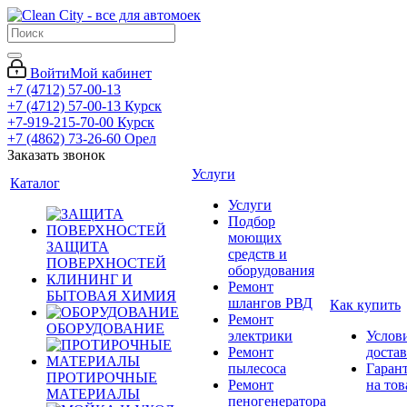
Войти
Мой кабинет
+7 (4712) 57-00-13
+7 (4712) 57-00-13
Курск
+7-919-215-70-00
Курск
+7 (4862) 73-26-60
Орел
Заказать звонок
Услуги
Каталог
Услуги
Подбор
моющих
ЗАЩИТА
средств и
ПОВЕРХНОСТЕЙ
оборудования
КЛИНИНГ И
Ремонт
БЫТОВАЯ ХИМИЯ
шлангов РВД
Как купить
Ремонт
ОБОРУДОВАНИЕ
электрики
Услов
Ремонт
доста
пылесоса
Гаран
ПРОТИРОЧНЫЕ
Ремонт
на тов
МАТЕРИАЛЫ
пеногенератора