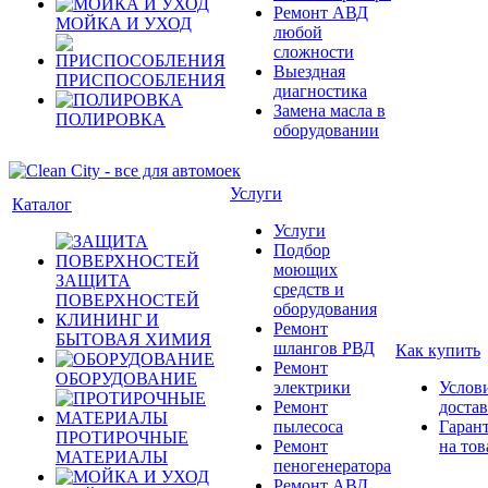
Ремонт АВД
МОЙКА И УХОД
любой
сложности
Выездная
ПРИСПОСОБЛЕНИЯ
диагностика
Замена масла в
ПОЛИРОВКА
оборудовании
Услуги
Каталог
Услуги
Подбор
моющих
ЗАЩИТА
средств и
ПОВЕРХНОСТЕЙ
оборудования
КЛИНИНГ И
Ремонт
БЫТОВАЯ ХИМИЯ
шлангов РВД
Как купить
Ремонт
ОБОРУДОВАНИЕ
электрики
Услов
Ремонт
доста
пылесоса
Гаран
ПРОТИРОЧНЫЕ
Ремонт
на тов
МАТЕРИАЛЫ
пеногенератора
Ремонт АВД