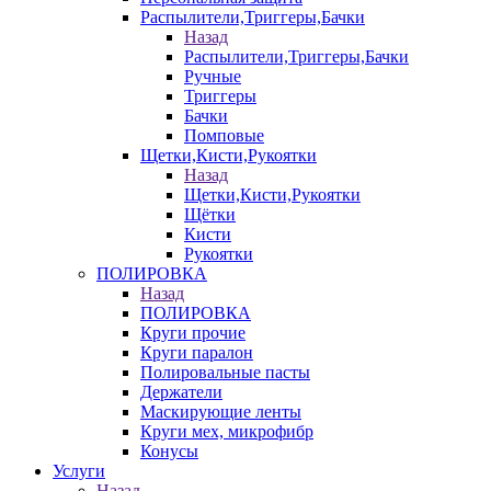
Распылители,Триггеры,Бачки
Назад
Распылители,Триггеры,Бачки
Ручные
Триггеры
Бачки
Помповые
Щетки,Кисти,Рукоятки
Назад
Щетки,Кисти,Рукоятки
Щётки
Кисти
Рукоятки
ПОЛИРОВКА
Назад
ПОЛИРОВКА
Круги прочие
Круги паралон
Полировальные пасты
Держатели
Маскирующие ленты
Круги мех, микрофибр
Конусы
Услуги
Назад