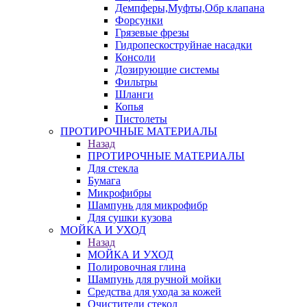
Демпферы,Муфты,Обр клапана
Форсунки
Грязевые фрезы
Гидропескоструйнае насадки
Консоли
Дозирующие системы
Фильтры
Шланги
Копья
Пистолеты
ПРОТИРОЧНЫЕ МАТЕРИАЛЫ
Назад
ПРОТИРОЧНЫЕ МАТЕРИАЛЫ
Для стекла
Бумага
Микрофибры
Шампунь для микрофибр
Для сушки кузова
МОЙКА И УХОД
Назад
МОЙКА И УХОД
Полировочная глина
Шампунь для ручной мойки
Средства для ухода за кожей
Очистители стекол