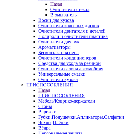
Назад
Очистители стекол
В омыватель
Воски для кузова
Очистители колесных дисков
Очистители двигателя и деталей
Полироли и очистители пластика
Очистители для рук
Ароматизаторы
Бесконтактная пена
Очистители кондиционеров
Средства для ухода за резиной
Очистители салона автомобиля
Универсальные смазки
Очистители кузова
ПРИСПОСОБЛЕНИЯ
Назад
ПРИСПОСОБЛЕНИЯ
Мебель/Коврико-держатели
Сгоны
Варежки
Губки,Подушечки,Апликаторы,Салфетки
Чехлы,Плёнки
Вёдра
Персональная защита