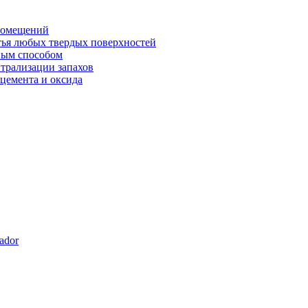
 помещений
тья любых твердых поверхностей
ным способом
йтрализации запахов
 цемента и оксида
dor