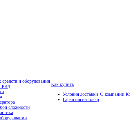
средств и оборудования
Как купить
в РВД
ки
Условия доставки
О компании
К
а
Гарантия на товар
ератора
бой сложности
остика
 оборудовании