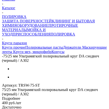
-
Каталог
-
ПОЛИРОВКА
ЗАЩИТА ПОВЕРХНОСТЕЙ
КЛИНИНГ И БЫТОВАЯ
ХИМИЯ
ОБОРУДОВАНИЕ
ПРОТИРОЧНЫЕ
МАТЕРИАЛЫ
МОЙКА И
УХОД
ПРИСПОСОБЛЕНИЯ
ПОЛИРОВКА
-
Круги паралон
Круги прочие
Полировальные пасты
Держатели
Маскирующие
ленты
Круги мех, микрофибр
Конусы
-
75/25 мм Ультрамягкий полировальный круг DA сэндвич
(черный) / A302
Артикул:
TRSW-75-ST
75/25 мм Ультрамягкий полировальный круг DA сэндвич
(черный) / A302
Подробнее
400
руб.
/шт
Достаточно