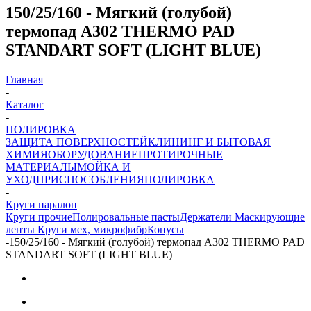
150/25/160 - Мягкий (голубой)
термопад А302 THERMO PAD
STANDART SOFT (LIGHT BLUE)
Главная
-
Каталог
-
ПОЛИРОВКА
ЗАЩИТА ПОВЕРХНОСТЕЙ
КЛИНИНГ И БЫТОВАЯ
ХИМИЯ
ОБОРУДОВАНИЕ
ПРОТИРОЧНЫЕ
МАТЕРИАЛЫ
МОЙКА И
УХОД
ПРИСПОСОБЛЕНИЯ
ПОЛИРОВКА
-
Круги паралон
Круги прочие
Полировальные пасты
Держатели
Маскирующие
ленты
Круги мех, микрофибр
Конусы
-
150/25/160 - Мягкий (голубой) термопад А302 THERMO PAD
STANDART SOFT (LIGHT BLUE)