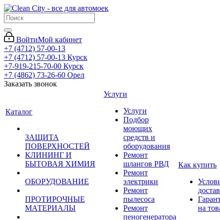
Войти
Мой кабинет
+7 (4712) 57-00-13
+7 (4712) 57-00-13
Курск
+7-919-215-70-00
Курск
+7 (4862) 73-26-60
Орел
Заказать звонок
Услуги
Услуги
Каталог
Подбор
моющих
ЗАЩИТА
средств и
ПОВЕРХНОСТЕЙ
оборудования
КЛИНИНГ И
Ремонт
БЫТОВАЯ ХИМИЯ
шлангов РВД
Как купить
Ремонт
ОБОРУДОВАНИЕ
электрики
Услов
Ремонт
доста
ПРОТИРОЧНЫЕ
пылесоса
Гаран
МАТЕРИАЛЫ
Ремонт
на тов
пеногенератора