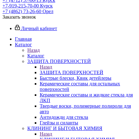
+7 (4712) 57-00-13
Курск
+7-919-215-70-00
Курск
+7 (4862) 73-26-60
Орел
Заказать звонок
Личный кабинет
Главная
Каталог
Назад
Каталог
ЗАЩИТА ПОВЕРХНОСТЕЙ
Назад
ЗАЩИТА ПОВЕРХНОСТЕЙ
Быстрые блески, Квик детейлеры
Керамические составы для остальных
поверхностей
Керамические составы и жидкие стекла для
ЛКП
Твердые воски, полимерные полироли для
авто
Антидожди для стекла
Глейзы и силанты
КЛИНИНГ И БЫТОВАЯ ХИМИЯ
Назад