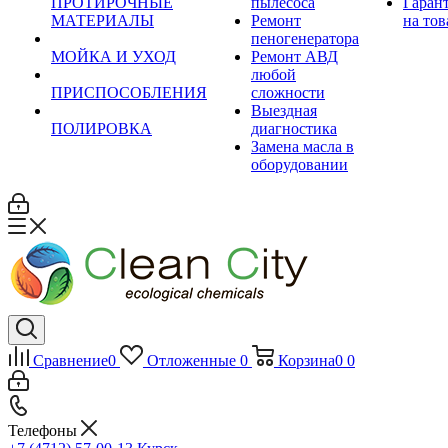
ПРОТИРОЧНЫЕ
пылесоса
Гаран
МАТЕРИАЛЫ
Ремонт
на тов
пеногенератора
МОЙКА И УХОД
Ремонт АВД
любой
ПРИСПОСОБЛЕНИЯ
сложности
Выездная
ПОЛИРОВКА
диагностика
Замена масла в
оборудовании
Сравнение
0
Отложенные
0
Корзина
0
0
Телефоны