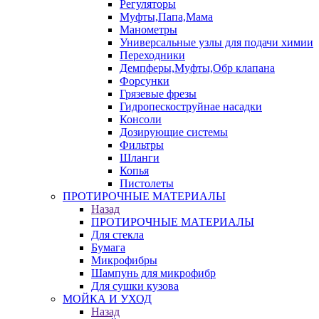
Регуляторы
Муфты,Папа,Мама
Манометры
Универсальные узлы для подачи химии
Переходники
Демпферы,Муфты,Обр клапана
Форсунки
Грязевые фрезы
Гидропескоструйнае насадки
Консоли
Дозирующие системы
Фильтры
Шланги
Копья
Пистолеты
ПРОТИРОЧНЫЕ МАТЕРИАЛЫ
Назад
ПРОТИРОЧНЫЕ МАТЕРИАЛЫ
Для стекла
Бумага
Микрофибры
Шампунь для микрофибр
Для сушки кузова
МОЙКА И УХОД
Назад