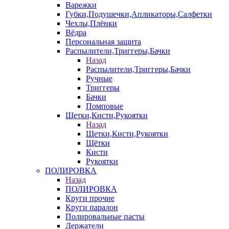
Варежки
Губки,Подушечки,Апликаторы,Салфетки
Чехлы,Плёнки
Вёдра
Персональная защита
Распылители,Триггеры,Бачки
Назад
Распылители,Триггеры,Бачки
Ручные
Триггеры
Бачки
Помповые
Щетки,Кисти,Рукоятки
Назад
Щетки,Кисти,Рукоятки
Щётки
Кисти
Рукоятки
ПОЛИРОВКА
Назад
ПОЛИРОВКА
Круги прочие
Круги паралон
Полировальные пасты
Держатели