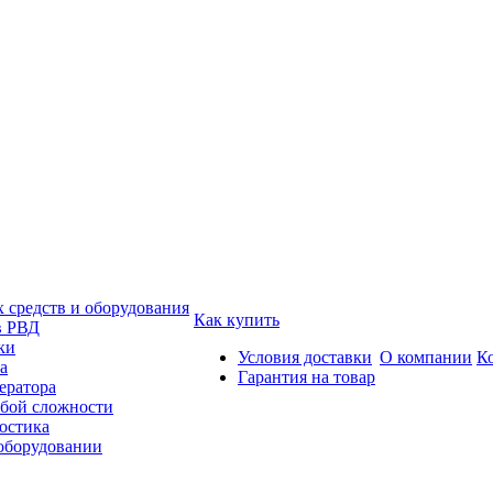
средств и оборудования
Как купить
в РВД
ки
Условия доставки
О компании
К
а
Гарантия на товар
ератора
бой сложности
остика
 оборудовании