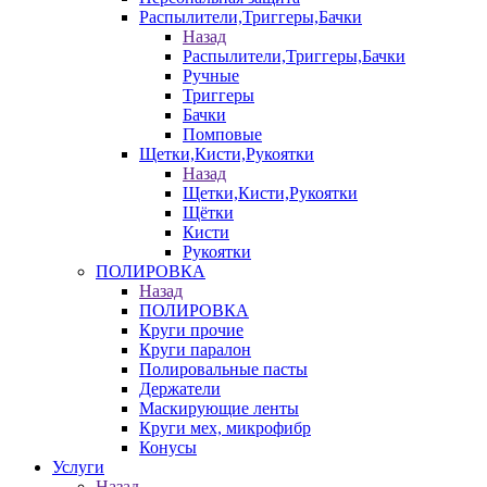
Распылители,Триггеры,Бачки
Назад
Распылители,Триггеры,Бачки
Ручные
Триггеры
Бачки
Помповые
Щетки,Кисти,Рукоятки
Назад
Щетки,Кисти,Рукоятки
Щётки
Кисти
Рукоятки
ПОЛИРОВКА
Назад
ПОЛИРОВКА
Круги прочие
Круги паралон
Полировальные пасты
Держатели
Маскирующие ленты
Круги мех, микрофибр
Конусы
Услуги
Назад