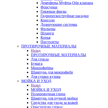
Демпферы,Муфты,Обр клапана
Форсунки
Грязевые фрезы
Гидропескоструйнае насадки
Консоли
Дозирующие системы
Фильтры
Шланги
Копья
Пистолеты
ПРОТИРОЧНЫЕ МАТЕРИАЛЫ
Назад
ПРОТИРОЧНЫЕ МАТЕРИАЛЫ
Для стекла
Бумага
Микрофибры
Шампунь для микрофибр
Для сушки кузова
МОЙКА И УХОД
Назад
МОЙКА И УХОД
Полировочная глина
Шампунь для ручной мойки
Средства для ухода за кожей
Очистители стекол