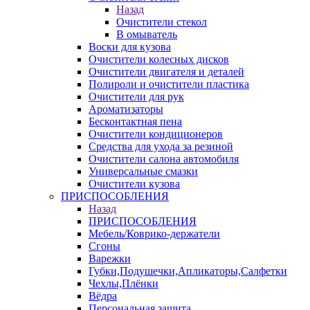
Назад
Очистители стекол
В омыватель
Воски для кузова
Очистители колесных дисков
Очистители двигателя и деталей
Полироли и очистители пластика
Очистители для рук
Ароматизаторы
Бесконтактная пена
Очистители кондиционеров
Средства для ухода за резиной
Очистители салона автомобиля
Универсальные смазки
Очистители кузова
ПРИСПОСОБЛЕНИЯ
Назад
ПРИСПОСОБЛЕНИЯ
Мебель/Коврико-держатели
Сгоны
Варежки
Губки,Подушечки,Апликаторы,Салфетки
Чехлы,Плёнки
Вёдра
Персональная защита