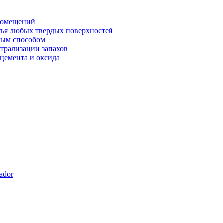
 помещений
тья любых твердых поверхностей
ным способом
йтрализации запахов
 цемента и оксида
dor