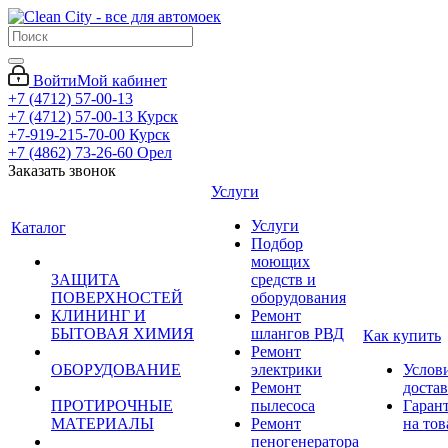
Войти
Мой кабинет
+7 (4712) 57-00-13
+7 (4712) 57-00-13
Курск
+7-919-215-70-00
Курск
+7 (4862) 73-26-60
Орел
Заказать звонок
Услуги
Услуги
Каталог
Подбор
моющих
ЗАЩИТА
средств и
ПОВЕРХНОСТЕЙ
оборудования
КЛИНИНГ И
Ремонт
БЫТОВАЯ ХИМИЯ
шлангов РВД
Как купить
Ремонт
ОБОРУДОВАНИЕ
электрики
Услов
Ремонт
доста
ПРОТИРОЧНЫЕ
пылесоса
Гаран
МАТЕРИАЛЫ
Ремонт
на тов
пеногенератора