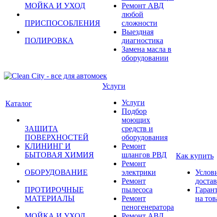
МОЙКА И УХОД
Ремонт АВД
любой
ПРИСПОСОБЛЕНИЯ
сложности
Выездная
ПОЛИРОВКА
диагностика
Замена масла в
оборудовании
Услуги
Услуги
Каталог
Подбор
моющих
ЗАЩИТА
средств и
ПОВЕРХНОСТЕЙ
оборудования
КЛИНИНГ И
Ремонт
БЫТОВАЯ ХИМИЯ
шлангов РВД
Как купить
Ремонт
ОБОРУДОВАНИЕ
электрики
Услов
Ремонт
доста
ПРОТИРОЧНЫЕ
пылесоса
Гаран
МАТЕРИАЛЫ
Ремонт
на тов
пеногенератора
МОЙКА И УХОД
Ремонт АВД