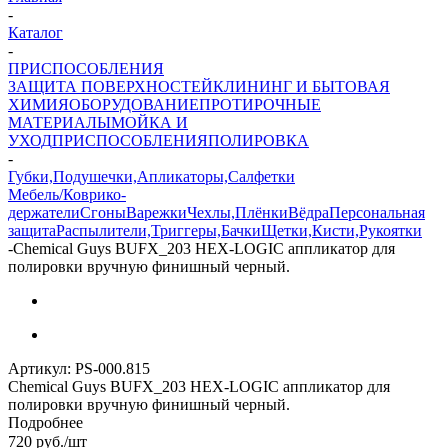
-
Каталог
-
ПРИСПОСОБЛЕНИЯ
ЗАЩИТА ПОВЕРХНОСТЕЙ
КЛИНИНГ И БЫТОВАЯ
ХИМИЯ
ОБОРУДОВАНИЕ
ПРОТИРОЧНЫЕ
МАТЕРИАЛЫ
МОЙКА И
УХОД
ПРИСПОСОБЛЕНИЯ
ПОЛИРОВКА
-
Губки,Подушечки,Апликаторы,Салфетки
Мебель/Коврико-
держатели
Сгоны
Варежки
Чехлы,Плёнки
Вёдра
Персональная
защита
Распылители,Триггеры,Бачки
Щетки,Кисти,Рукоятки
-
Chemical Guys BUFX_203 HEX-LOGIC аппликатор для
полировки вручную финишный черный.
Артикул:
PS-000.815
Chemical Guys BUFX_203 HEX-LOGIC аппликатор для
полировки вручную финишный черный.
Подробнее
720
руб.
/шт