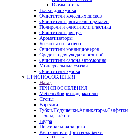
В омыватель
Воски для кузова
Очистители колесных дисков
Очистители двигателя и деталей
Полироли и очистители пластика
Очистители для рук
Ароматизаторы
Бесконтактная пена
Очистители кондиционеров
Средства для ухода за резиной
Очистители салона автомобиля
Универсальные смазки
Очистители кузова
ПРИСПОСОБЛЕНИЯ
Назад
ПРИСПОСОБЛЕНИЯ
Мебель/Коврико-держатели
Сгоны
Варежки
Губки,Подушечки,Апликаторы,Салфетки
Чехлы,Плёнки
Вёдра
Персональная защита
Распылители,Триггеры,Бачки
Назад