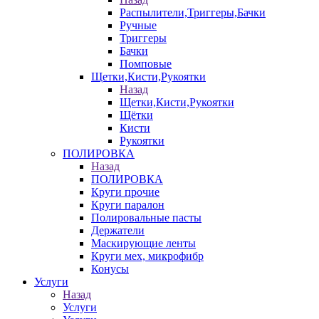
Распылители,Триггеры,Бачки
Ручные
Триггеры
Бачки
Помповые
Щетки,Кисти,Рукоятки
Назад
Щетки,Кисти,Рукоятки
Щётки
Кисти
Рукоятки
ПОЛИРОВКА
Назад
ПОЛИРОВКА
Круги прочие
Круги паралон
Полировальные пасты
Держатели
Маскирующие ленты
Круги мех, микрофибр
Конусы
Услуги
Назад
Услуги