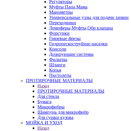
Регуляторы
Муфты,Папа,Мама
Манометры
Универсальные узлы для подачи химии
Переходники
Демпферы,Муфты,Обр клапана
Форсунки
Грязевые фрезы
Гидропескоструйнае насадки
Консоли
Дозирующие системы
Фильтры
Шланги
Копья
Пистолеты
ПРОТИРОЧНЫЕ МАТЕРИАЛЫ
Назад
ПРОТИРОЧНЫЕ МАТЕРИАЛЫ
Для стекла
Бумага
Микрофибры
Шампунь для микрофибр
Для сушки кузова
МОЙКА И УХОД
Назад