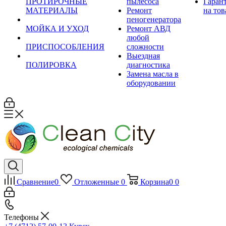
ПРОТИРОЧНЫЕ
пылесоса
Гаран
МАТЕРИАЛЫ
Ремонт
на тов
пеногенератора
МОЙКА И УХОД
Ремонт АВД
любой
ПРИСПОСОБЛЕНИЯ
сложности
Выездная
ПОЛИРОВКА
диагностика
Замена масла в
оборудовании
Сравнение
0
Отложенные
0
Корзина
0
0
Телефоны