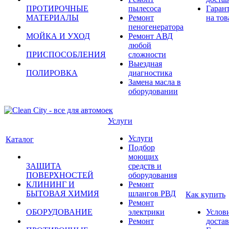
ПРОТИРОЧНЫЕ
пылесоса
Гаран
МАТЕРИАЛЫ
Ремонт
на тов
пеногенератора
МОЙКА И УХОД
Ремонт АВД
любой
ПРИСПОСОБЛЕНИЯ
сложности
Выездная
ПОЛИРОВКА
диагностика
Замена масла в
оборудовании
Услуги
Услуги
Каталог
Подбор
моющих
ЗАЩИТА
средств и
ПОВЕРХНОСТЕЙ
оборудования
КЛИНИНГ И
Ремонт
БЫТОВАЯ ХИМИЯ
шлангов РВД
Как купить
Ремонт
ОБОРУДОВАНИЕ
электрики
Услов
Ремонт
доста