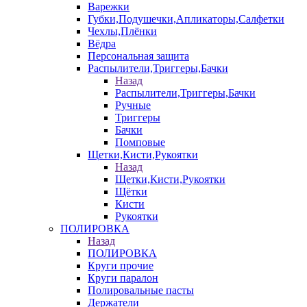
Варежки
Губки,Подушечки,Апликаторы,Салфетки
Чехлы,Плёнки
Вёдра
Персональная защита
Распылители,Триггеры,Бачки
Назад
Распылители,Триггеры,Бачки
Ручные
Триггеры
Бачки
Помповые
Щетки,Кисти,Рукоятки
Назад
Щетки,Кисти,Рукоятки
Щётки
Кисти
Рукоятки
ПОЛИРОВКА
Назад
ПОЛИРОВКА
Круги прочие
Круги паралон
Полировальные пасты
Держатели