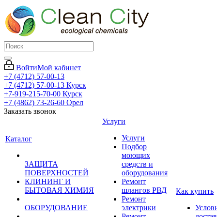
Войти
Мой кабинет
+7 (4712) 57-00-13
+7 (4712) 57-00-13
Курск
+7-919-215-70-00
Курск
+7 (4862) 73-26-60
Орел
Заказать звонок
Услуги
Услуги
Каталог
Подбор
моющих
ЗАЩИТА
средств и
ПОВЕРХНОСТЕЙ
оборудования
КЛИНИНГ И
Ремонт
БЫТОВАЯ ХИМИЯ
шлангов РВД
Как купить
Ремонт
ОБОРУДОВАНИЕ
электрики
Услов
Ремонт
доста