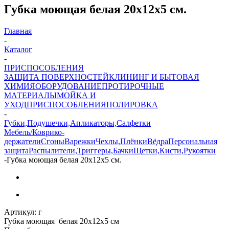
Губка моющая белая 20х12х5 см.
Главная
-
Каталог
-
ПРИСПОСОБЛЕНИЯ
ЗАЩИТА ПОВЕРХНОСТЕЙ
КЛИНИНГ И БЫТОВАЯ
ХИМИЯ
ОБОРУДОВАНИЕ
ПРОТИРОЧНЫЕ
МАТЕРИАЛЫ
МОЙКА И
УХОД
ПРИСПОСОБЛЕНИЯ
ПОЛИРОВКА
-
Губки,Подушечки,Апликаторы,Салфетки
Мебель/Коврико-
держатели
Сгоны
Варежки
Чехлы,Плёнки
Вёдра
Персональная
защита
Распылители,Триггеры,Бачки
Щетки,Кисти,Рукоятки
-
Губка моющая белая 20х12х5 см.
Артикул:
г
Губка моющая белая 20х12х5 см