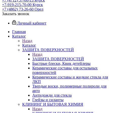
+7 (4712) 57-00-13
Курск
+7-919-215-70-00
Курск
+7 (4862) 73-26-60
Орел
Заказать звонок
Личный кабинет
Главная
Каталог
Назад
Каталог
ЗАЩИТА ПОВЕРХНОСТЕЙ
Назад
ЗАЩИТА ПОВЕРХНОСТЕЙ
Быстрые блески, Квик детейлеры
Керамические составы для остальных
поверхностей
Керамические составы и жидкие стекла для
ЛКП
Твердые воски, полимерные полироли для
авто
Антидожди для стекла
Глейзы и силанты
КЛИНИНГ И БЫТОВАЯ ХИМИЯ
Назад