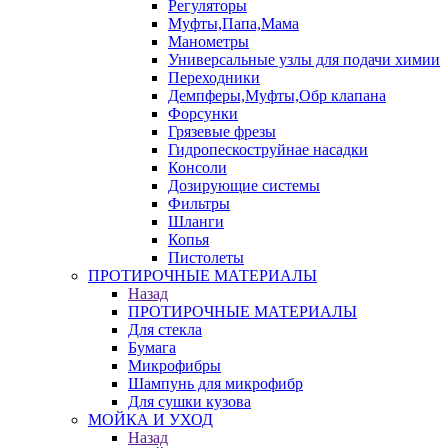
Регуляторы
Муфты,Папа,Мама
Манометры
Универсальные узлы для подачи химии
Переходники
Демпферы,Муфты,Обр клапана
Форсунки
Грязевые фрезы
Гидропескоструйнае насадки
Консоли
Дозирующие системы
Фильтры
Шланги
Копья
Пистолеты
ПРОТИРОЧНЫЕ МАТЕРИАЛЫ
Назад
ПРОТИРОЧНЫЕ МАТЕРИАЛЫ
Для стекла
Бумага
Микрофибры
Шампунь для микрофибр
Для сушки кузова
МОЙКА И УХОД
Назад