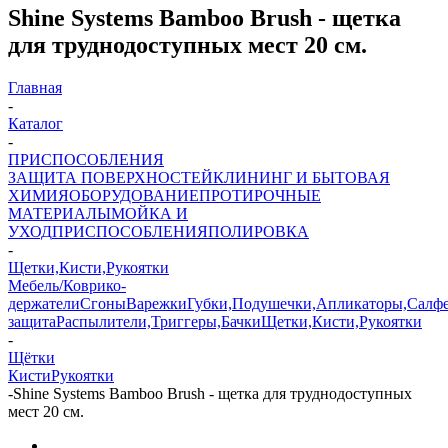
Shine Systems Bamboo Brush - щетка
для труднодоступных мест 20 см.
Главная
-
Каталог
-
ПРИСПОСОБЛЕНИЯ
ЗАЩИТА ПОВЕРХНОСТЕЙ
КЛИНИНГ И БЫТОВАЯ
ХИМИЯ
ОБОРУДОВАНИЕ
ПРОТИРОЧНЫЕ
МАТЕРИАЛЫ
МОЙКА И
УХОД
ПРИСПОСОБЛЕНИЯ
ПОЛИРОВКА
-
Щетки,Кисти,Рукоятки
Мебель/Коврико-
держатели
Сгоны
Варежки
Губки,Подушечки,Апликаторы,Салф
защита
Распылители,Триггеры,Бачки
Щетки,Кисти,Рукоятки
-
Щётки
Кисти
Рукоятки
-
Shine Systems Bamboo Brush - щетка для труднодоступных
мест 20 см.