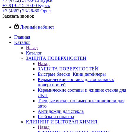
+7 (4712) 57-00-13
Курск
+7-919-215-70-00
Курск
+7 (4862) 73-26-60
Орел
Заказать звонок
Личный кабинет
Главная
Каталог
Назад
Каталог
ЗАЩИТА ПОВЕРХНОСТЕЙ
Назад
ЗАЩИТА ПОВЕРХНОСТЕЙ
Быстрые блески, Квик детейлеры
Керамические составы для остальных
поверхностей
Керамические составы и жидкие стекла для
ЛКП
Твердые воски, полимерные полироли для
авто
Антидожди для стекла
Глейзы и силанты
КЛИНИНГ И БЫТОВАЯ ХИМИЯ
Назад