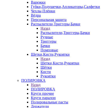
Варежки
Губки,Подушечки,Апликаторы,Салфетки
Чехлы,Плёнки
Вёдра
Персональная защита
Распылители,Триггеры,Бачки
Назад
Распылители,Триггеры,Бачки
Ручные
Триггеры
Бачки
Помповые
Щетки,Кисти,Рукоятки
Назад
Щетки,Кисти,Рукоятки
Щётки
Кисти
Рукоятки
ПОЛИРОВКА
Назад
ПОЛИРОВКА
Круги прочие
Круги паралон
Полировальные пасты
Держатели