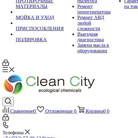
ПРОТИРОЧНЫЕ
пылесоса
Гаран
МАТЕРИАЛЫ
Ремонт
на тов
пеногенератора
МОЙКА И УХОД
Ремонт АВД
любой
ПРИСПОСОБЛЕНИЯ
сложности
Выездная
ПОЛИРОВКА
диагностика
Замена масла в
оборудовании
Сравнение
0
Отложенные
0
Корзина
0
0
Телефоны