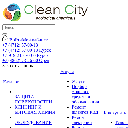
Войти
Мой кабинет
+7 (4712) 57-00-13
+7 (4712) 57-00-13
Курск
+7-919-215-70-00
Курск
+7 (4862) 73-26-60
Орел
Заказать звонок
Услуги
Услуги
Каталог
Подбор
моющих
ЗАЩИТА
средств и
ПОВЕРХНОСТЕЙ
оборудования
КЛИНИНГ И
Ремонт
БЫТОВАЯ ХИМИЯ
шлангов РВД
Как купить
Ремонт
ОБОРУДОВАНИЕ
электрики
Услов
Ремонт
доста