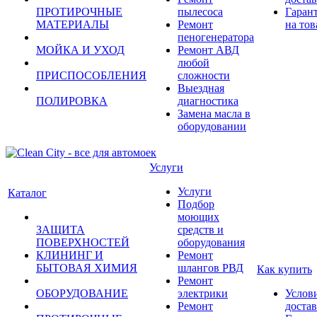
ПРОТИРОЧНЫЕ
пылесоса
Гаран
МАТЕРИАЛЫ
Ремонт
на тов
пеногенератора
МОЙКА И УХОД
Ремонт АВД
любой
ПРИСПОСОБЛЕНИЯ
сложности
Выездная
ПОЛИРОВКА
диагностика
Замена масла в
оборудовании
Услуги
Услуги
Каталог
Подбор
моющих
ЗАЩИТА
средств и
ПОВЕРХНОСТЕЙ
оборудования
КЛИНИНГ И
Ремонт
БЫТОВАЯ ХИМИЯ
шлангов РВД
Как купить
Ремонт
ОБОРУДОВАНИЕ
электрики
Услов
Ремонт
доста