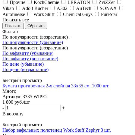
Прочие
KochChemie
LERATON
ZviZZer
Vikan
Adolf Bucher
А302
AuTech
SONAX
Autofinesse
Work Stuff
Chemical Guys
PureStar
Показать все
Сбросить
Фильтр
По популярности (возрастание)
По популярности (убывание)
По популярности (возрастание)
По алфавиту (убывание)
По алфавиту (возрастание)
По цене (убывание)
По цене (возрастание)
Быстрый просмотр
Бумага протирочная 2-х слойная 33x35 см. 1000 шт.
Много
Артикул: 3335 WIPE2
1 800
руб.
/шт
-
+
В корзину
Быстрый просмотр
Набор вафельных полотенец Work Stuff Zephyr 3 шт.