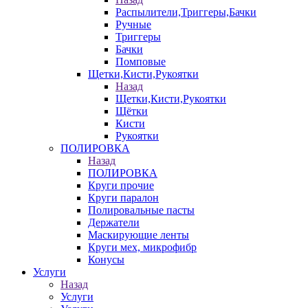
Распылители,Триггеры,Бачки
Ручные
Триггеры
Бачки
Помповые
Щетки,Кисти,Рукоятки
Назад
Щетки,Кисти,Рукоятки
Щётки
Кисти
Рукоятки
ПОЛИРОВКА
Назад
ПОЛИРОВКА
Круги прочие
Круги паралон
Полировальные пасты
Держатели
Маскирующие ленты
Круги мех, микрофибр
Конусы
Услуги
Назад
Услуги