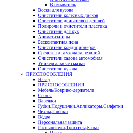
В омыватель
Воски для кузова
Очистители колесных дисков
Очистители двигателя и деталей
Полироли и очистители пластика
Очистители для рук
Ароматизаторы
Бесконтактная пена
Очистители кондиционеров
Средства для ухода за резиной
Очистители салона автомобиля
Универсальные смазки
Очистители кузова
ПРИСПОСОБЛЕНИЯ
Назад
ПРИСПОСОБЛЕНИЯ
Мебель/Коврико-держатели
Сгоны
Варежки
Губки,Подушечки,Апликаторы,Салфетки
Чехлы,Плёнки
Вёдра
Персональная защита
Распылители,Триггеры,Бачки
Назад