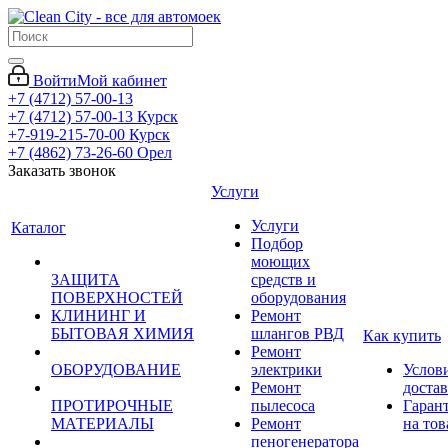
Войти
Мой кабинет
+7 (4712) 57-00-13
+7 (4712) 57-00-13
Курск
+7-919-215-70-00
Курск
+7 (4862) 73-26-60
Орел
Заказать звонок
Услуги
Услуги
Каталог
Подбор
моющих
ЗАЩИТА
средств и
ПОВЕРХНОСТЕЙ
оборудования
КЛИНИНГ И
Ремонт
БЫТОВАЯ ХИМИЯ
шлангов РВД
Как купить
Ремонт
ОБОРУДОВАНИЕ
электрики
Услов
Ремонт
доста
ПРОТИРОЧНЫЕ
пылесоса
Гаран
МАТЕРИАЛЫ
Ремонт
на тов
пеногенератора