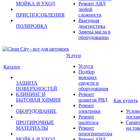
МОЙКА И УХОД
Ремонт АВД
любой
ПРИСПОСОБЛЕНИЯ
сложности
Выездная
ПОЛИРОВКА
диагностика
Замена масла в
оборудовании
Услуги
Услуги
Каталог
Подбор
моющих
ЗАЩИТА
средств и
ПОВЕРХНОСТЕЙ
оборудования
КЛИНИНГ И
Ремонт
БЫТОВАЯ ХИМИЯ
шлангов РВД
Как купить
Ремонт
ОБОРУДОВАНИЕ
электрики
Услов
Ремонт
доста
ПРОТИРОЧНЫЕ
пылесоса
Гаран
МАТЕРИАЛЫ
Ремонт
на тов
пеногенератора
МОЙКА И УХОД
Ремонт АВД