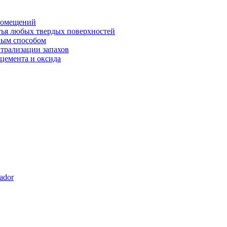
 помещений
тья любых твердых поверхностей
ным способом
йтрализации запахов
 цемента и оксида
dor