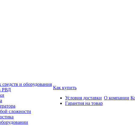
средств и оборудования
Как купить
в РВД
ки
Условия доставки
О компании
К
а
Гарантия на товар
ератора
бой сложности
остика
 оборудовании