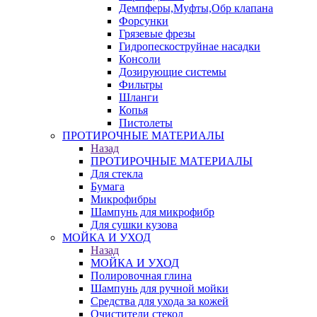
Демпферы,Муфты,Обр клапана
Форсунки
Грязевые фрезы
Гидропескоструйнае насадки
Консоли
Дозирующие системы
Фильтры
Шланги
Копья
Пистолеты
ПРОТИРОЧНЫЕ МАТЕРИАЛЫ
Назад
ПРОТИРОЧНЫЕ МАТЕРИАЛЫ
Для стекла
Бумага
Микрофибры
Шампунь для микрофибр
Для сушки кузова
МОЙКА И УХОД
Назад
МОЙКА И УХОД
Полировочная глина
Шампунь для ручной мойки
Средства для ухода за кожей
Очистители стекол