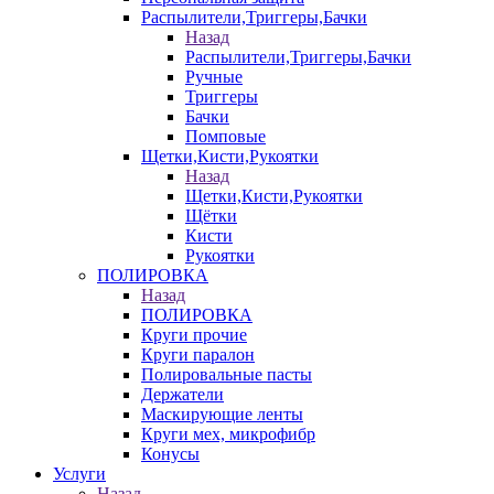
Распылители,Триггеры,Бачки
Назад
Распылители,Триггеры,Бачки
Ручные
Триггеры
Бачки
Помповые
Щетки,Кисти,Рукоятки
Назад
Щетки,Кисти,Рукоятки
Щётки
Кисти
Рукоятки
ПОЛИРОВКА
Назад
ПОЛИРОВКА
Круги прочие
Круги паралон
Полировальные пасты
Держатели
Маскирующие ленты
Круги мех, микрофибр
Конусы
Услуги
Назад