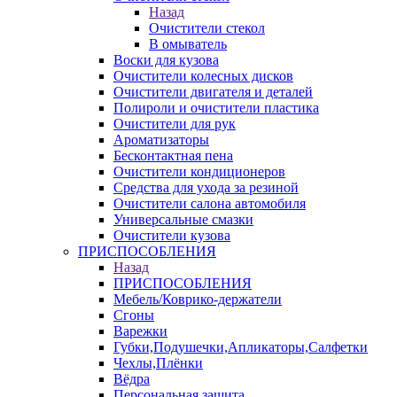
Назад
Очистители стекол
В омыватель
Воски для кузова
Очистители колесных дисков
Очистители двигателя и деталей
Полироли и очистители пластика
Очистители для рук
Ароматизаторы
Бесконтактная пена
Очистители кондиционеров
Средства для ухода за резиной
Очистители салона автомобиля
Универсальные смазки
Очистители кузова
ПРИСПОСОБЛЕНИЯ
Назад
ПРИСПОСОБЛЕНИЯ
Мебель/Коврико-держатели
Сгоны
Варежки
Губки,Подушечки,Апликаторы,Салфетки
Чехлы,Плёнки
Вёдра
Персональная защита