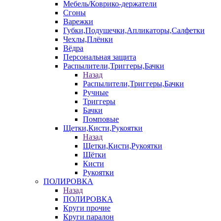
Мебель/Коврико-держатели
Сгоны
Варежки
Губки,Подушечки,Апликаторы,Салфетки
Чехлы,Плёнки
Вёдра
Персональная защита
Распылители,Триггеры,Бачки
Назад
Распылители,Триггеры,Бачки
Ручные
Триггеры
Бачки
Помповые
Щетки,Кисти,Рукоятки
Назад
Щетки,Кисти,Рукоятки
Щётки
Кисти
Рукоятки
ПОЛИРОВКА
Назад
ПОЛИРОВКА
Круги прочие
Круги паралон