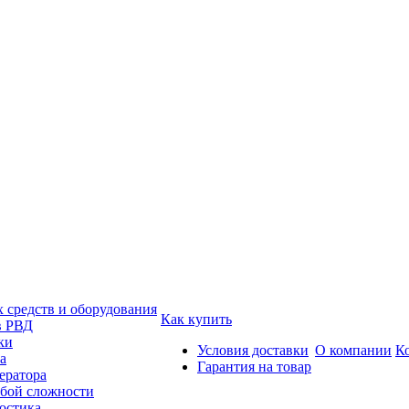
средств и оборудования
Как купить
в РВД
ки
Условия доставки
О компании
К
а
Гарантия на товар
ератора
бой сложности
остика