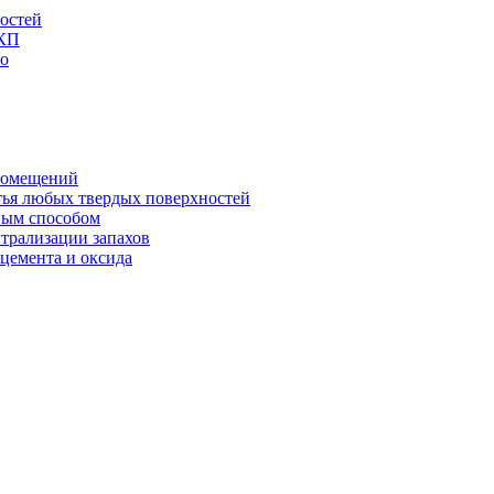
остей
ЛКП
то
 помещений
тья любых твердых поверхностей
ным способом
йтрализации запахов
 цемента и оксида