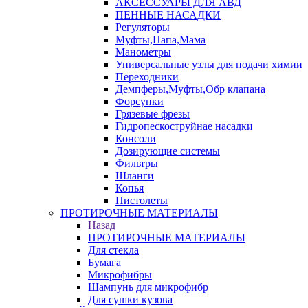
АКСЕССУАРЫ ДЛЯ АВД
ПЕННЫЕ НАСАДКИ
Регуляторы
Муфты,Папа,Мама
Манометры
Универсальные узлы для подачи химии
Переходники
Демпферы,Муфты,Обр клапана
Форсунки
Грязевые фрезы
Гидропескоструйнае насадки
Консоли
Дозирующие системы
Фильтры
Шланги
Копья
Пистолеты
ПРОТИРОЧНЫЕ МАТЕРИАЛЫ
Назад
ПРОТИРОЧНЫЕ МАТЕРИАЛЫ
Для стекла
Бумага
Микрофибры
Шампунь для микрофибр
Для сушки кузова