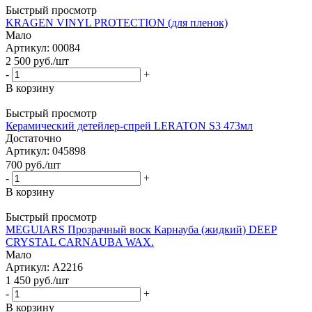
Быстрый просмотр
KRAGEN VINYL PROTECTION (для пленок)
Мало
Артикул: 00084
2 500
руб.
/шт
-
+
В корзину
Быстрый просмотр
Керамический детейлер-спрей LERATON S3 473мл
Достаточно
Артикул: 045898
700
руб.
/шт
-
+
В корзину
Быстрый просмотр
MEGUIARS Прозрачный воск Карнауба (жидкий) DEEP
CRYSTAL CARNAUBA WAX.
Мало
Артикул: A2216
1 450
руб.
/шт
-
+
В корзину