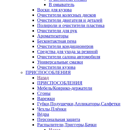
В омыватель
Воски для кузова
Очистители колесных дисков
Очистители двигателя и деталей
Полироли и очистители пластика
Очистители для рук
Ароматизаторы
Бесконтактная пена
Очистители кондиционеров
Средства для ухода за резиной
Очистители салона автомобиля
Универсальные смазки
Очистители кузова
ПРИСПОСОБЛЕНИЯ
Назад
ПРИСПОСОБЛЕНИЯ
Мебель/Коврико-держатели
Сгоны
Варежки
Губки,Подушечки,Апликаторы,Салфетки
Чехлы,Плёнки
Вёдра
Персональная защита
Распылители,Триггеры,Бачки
Назад