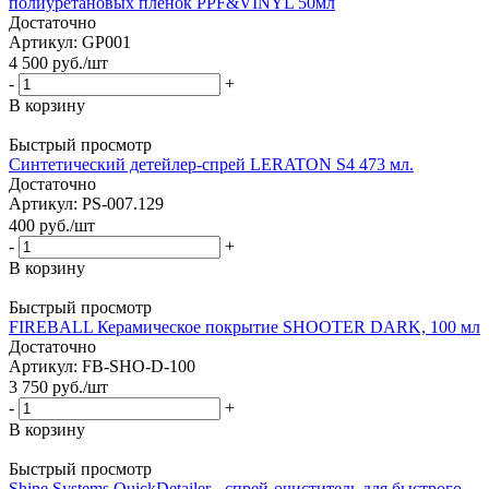
полиуретановых пленок PPF&VINYL 50мл
Достаточно
Артикул: GP001
4 500
руб.
/шт
-
+
В корзину
Быстрый просмотр
Синтетический детейлер-спрей LERATON S4 473 мл.
Достаточно
Артикул: PS-007.129
400
руб.
/шт
-
+
В корзину
Быстрый просмотр
FIREBALL Керамическое покрытие SHOOTER DARK, 100 мл
Достаточно
Артикул: FB-SHO-D-100
3 750
руб.
/шт
-
+
В корзину
Быстрый просмотр
Shine Systems QuickDetailer - спрей-очиститель для быстрого