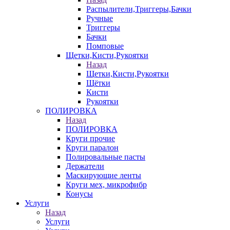
Распылители,Триггеры,Бачки
Ручные
Триггеры
Бачки
Помповые
Щетки,Кисти,Рукоятки
Назад
Щетки,Кисти,Рукоятки
Щётки
Кисти
Рукоятки
ПОЛИРОВКА
Назад
ПОЛИРОВКА
Круги прочие
Круги паралон
Полировальные пасты
Держатели
Маскирующие ленты
Круги мех, микрофибр
Конусы
Услуги
Назад
Услуги