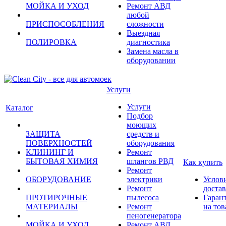
МОЙКА И УХОД
Ремонт АВД
любой
ПРИСПОСОБЛЕНИЯ
сложности
Выездная
ПОЛИРОВКА
диагностика
Замена масла в
оборудовании
Услуги
Услуги
Каталог
Подбор
моющих
ЗАЩИТА
средств и
ПОВЕРХНОСТЕЙ
оборудования
КЛИНИНГ И
Ремонт
БЫТОВАЯ ХИМИЯ
шлангов РВД
Как купить
Ремонт
ОБОРУДОВАНИЕ
электрики
Услов
Ремонт
доста
ПРОТИРОЧНЫЕ
пылесоса
Гаран
МАТЕРИАЛЫ
Ремонт
на тов
пеногенератора
МОЙКА И УХОД
Ремонт АВД