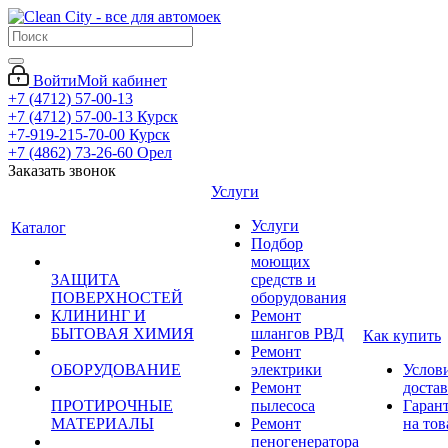
Войти
Мой кабинет
+7 (4712) 57-00-13
+7 (4712) 57-00-13
Курск
+7-919-215-70-00
Курск
+7 (4862) 73-26-60
Орел
Заказать звонок
Услуги
Услуги
Каталог
Подбор
моющих
ЗАЩИТА
средств и
ПОВЕРХНОСТЕЙ
оборудования
КЛИНИНГ И
Ремонт
БЫТОВАЯ ХИМИЯ
шлангов РВД
Как купить
Ремонт
ОБОРУДОВАНИЕ
электрики
Услов
Ремонт
доста
ПРОТИРОЧНЫЕ
пылесоса
Гаран
МАТЕРИАЛЫ
Ремонт
на тов
пеногенератора