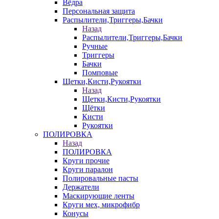
Вёдра
Персональная защита
Распылители,Триггеры,Бачки
Назад
Распылители,Триггеры,Бачки
Ручные
Триггеры
Бачки
Помповые
Щетки,Кисти,Рукоятки
Назад
Щетки,Кисти,Рукоятки
Щётки
Кисти
Рукоятки
ПОЛИРОВКА
Назад
ПОЛИРОВКА
Круги прочие
Круги паралон
Полировальные пасты
Держатели
Маскирующие ленты
Круги мех, микрофибр
Конусы