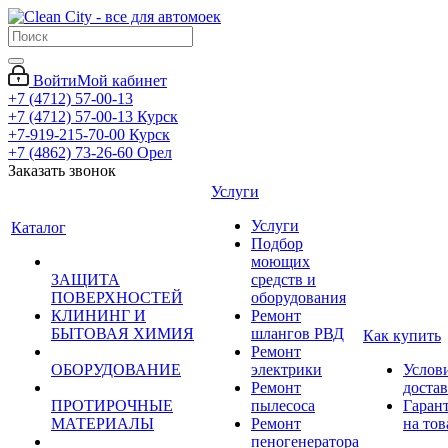
Войти
Мой кабинет
+7 (4712) 57-00-13
+7 (4712) 57-00-13
Курск
+7-919-215-70-00
Курск
+7 (4862) 73-26-60
Орел
Заказать звонок
Услуги
Услуги
Каталог
Подбор
моющих
ЗАЩИТА
средств и
ПОВЕРХНОСТЕЙ
оборудования
КЛИНИНГ И
Ремонт
БЫТОВАЯ ХИМИЯ
шлангов РВД
Как купить
Ремонт
ОБОРУДОВАНИЕ
электрики
Услов
Ремонт
доста
ПРОТИРОЧНЫЕ
пылесоса
Гаран
МАТЕРИАЛЫ
Ремонт
на тов
пеногенератора