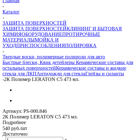
Главная
-
Каталог
-
ЗАЩИТА ПОВЕРХНОСТЕЙ
ЗАЩИТА ПОВЕРХНОСТЕЙ
КЛИНИНГ И БЫТОВАЯ
ХИМИЯ
ОБОРУДОВАНИЕ
ПРОТИРОЧНЫЕ
МАТЕРИАЛЫ
МОЙКА И
УХОД
ПРИСПОСОБЛЕНИЯ
ПОЛИРОВКА
-
Твердые воски, полимерные полироли для авто
Быстрые блески, Квик детейлеры
Керамические составы для
остальных поверхностей
Керамические составы и жидкие
стекла для ЛКП
Антидожди для стекла
Глейзы и силанты
-
2К Полимер LERATON C5 473 мл.
Артикул:
PS-000.846
2К Полимер LERATON C5 473 мл.
Подробнее
540
руб.
/шт
Достаточно
-
+