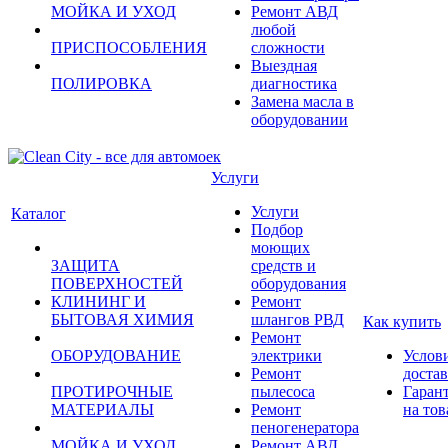
МОЙКА И УХОД
Ремонт АВД
любой
ПРИСПОСОБЛЕНИЯ
сложности
Выездная
ПОЛИРОВКА
диагностика
Замена масла в
оборудовании
Услуги
Услуги
Каталог
Подбор
моющих
ЗАЩИТА
средств и
ПОВЕРХНОСТЕЙ
оборудования
КЛИНИНГ И
Ремонт
БЫТОВАЯ ХИМИЯ
шлангов РВД
Как купить
Ремонт
ОБОРУДОВАНИЕ
электрики
Услов
Ремонт
доста
ПРОТИРОЧНЫЕ
пылесоса
Гаран
МАТЕРИАЛЫ
Ремонт
на тов
пеногенератора
МОЙКА И УХОД
Ремонт АВД