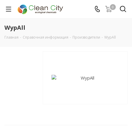
0
WypAll
Главная
-
Справочная информация
-
Производители
-
WypAll